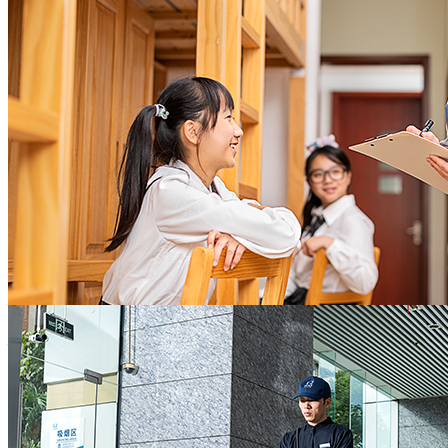
托管
长期良好的租户满意度，稳健的租金回报率，充
分实现地产资产保值增值
地产开发商
值得信赖的全面后勤保障
助力教学开展，守护校园欢笑
灵活敏捷的响应速度，严谨精细的业务技能，敬
协助校方办校理念的实施，教学活动的开展
业高效的服务意识
全力营造校园舒心环境及师生和睦氛围，让老师