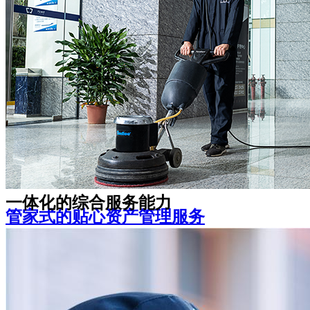
是随时在您身边的可靠伙伴
宽心、家长安心、学生倍感温馨
机关事业单位
教育院校
一体化的综合服务能力
管家式的贴心资产管理服务
资产管理咨询策划、房屋升级改造、空置期间招
租及全套无忧租后服务
让您感受舒适安全的办公环境，体验多样化的企
业增值服务