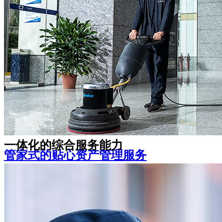
是随时在您身边的可靠伙伴
宽心、家长安心、学生倍感温馨
机关事业单位
教育院校
一体化的综合服务能力
管家式的贴心资产管理服务
资产管理咨询策划、房屋升级改造、空置期间招
租及全套无忧租后服务
让您感受舒适安全的办公环境，体验多样化的企
业增值服务