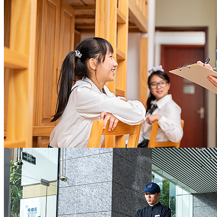
托管
长期良好的租户满意度，稳健的租金回报率，充
分实现地产资产保值增值
地产开发商
值得信赖的全面后勤保障
助力教学开展，守护校园欢笑
灵活敏捷的响应速度，严谨精细的业务技能，敬
协助校方办校理念的实施，教学活动的开展
业高效的服务意识
全力营造校园舒心环境及师生和睦氛围，让老师