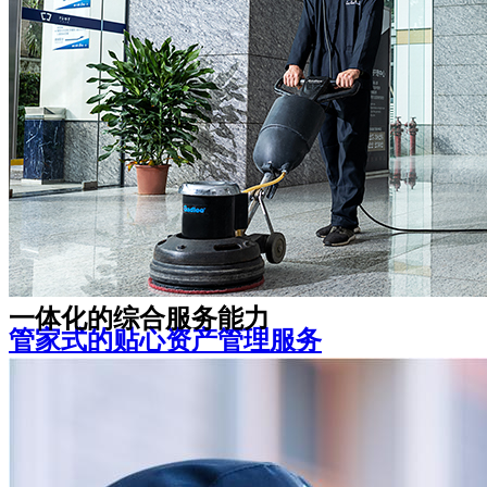
是随时在您身边的可靠伙伴
宽心、家长安心、学生倍感温馨
机关事业单位
教育院校
一体化的综合服务能力
管家式的贴心资产管理服务
资产管理咨询策划、房屋升级改造、空置期间招
租及全套无忧租后服务
让您感受舒适安全的办公环境，体验多样化的企
业增值服务