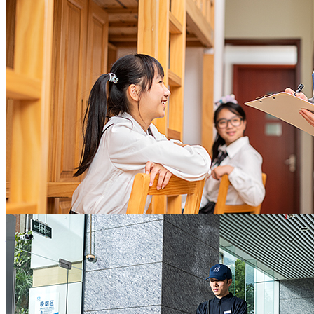
托管
长期良好的租户满意度，稳健的租金回报率，充
分实现地产资产保值增值
地产开发商
值得信赖的全面后勤保障
助力教学开展，守护校园欢笑
灵活敏捷的响应速度，严谨精细的业务技能，敬
协助校方办校理念的实施，教学活动的开展
业高效的服务意识
全力营造校园舒心环境及师生和睦氛围，让老师