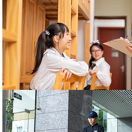
托管
长期良好的租户满意度，稳健的租金回报率，充
分实现地产资产保值增值
地产开发商
值得信赖的全面后勤保障
助力教学开展，守护校园欢笑
灵活敏捷的响应速度，严谨精细的业务技能，敬
协助校方办校理念的实施，教学活动的开展
业高效的服务意识
全力营造校园舒心环境及师生和睦氛围，让老师