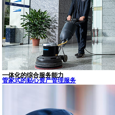
是随时在您身边的可靠伙伴
宽心、家长安心、学生倍感温馨
机关事业单位
教育院校
一体化的综合服务能力
管家式的贴心资产管理服务
资产管理咨询策划、房屋升级改造、空置期间招
租及全套无忧租后服务
让您感受舒适安全的办公环境，体验多样化的企
业增值服务