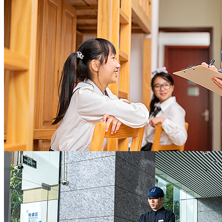
托管
长期良好的租户满意度，稳健的租金回报率，充
分实现地产资产保值增值
地产开发商
值得信赖的全面后勤保障
助力教学开展，守护校园欢笑
灵活敏捷的响应速度，严谨精细的业务技能，敬
协助校方办校理念的实施，教学活动的开展
业高效的服务意识
全力营造校园舒心环境及师生和睦氛围，让老师