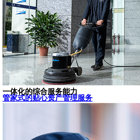
是随时在您身边的可靠伙伴
宽心、家长安心、学生倍感温馨
机关事业单位
教育院校
一体化的综合服务能力
管家式的贴心资产管理服务
资产管理咨询策划、房屋升级改造、空置期间招
租及全套无忧租后服务
让您感受舒适安全的办公环境，体验多样化的企
业增值服务