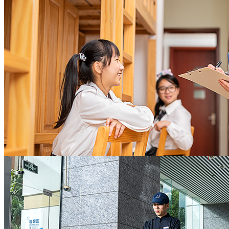
托管
长期良好的租户满意度，稳健的租金回报率，充
分实现地产资产保值增值
地产开发商
值得信赖的全面后勤保障
助力教学开展，守护校园欢笑
灵活敏捷的响应速度，严谨精细的业务技能，敬
协助校方办校理念的实施，教学活动的开展
业高效的服务意识
全力营造校园舒心环境及师生和睦氛围，让老师