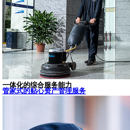
是随时在您身边的可靠伙伴
宽心、家长安心、学生倍感温馨
机关事业单位
教育院校
一体化的综合服务能力
管家式的贴心资产管理服务
资产管理咨询策划、房屋升级改造、空置期间招
租及全套无忧租后服务
让您感受舒适安全的办公环境，体验多样化的企
业增值服务