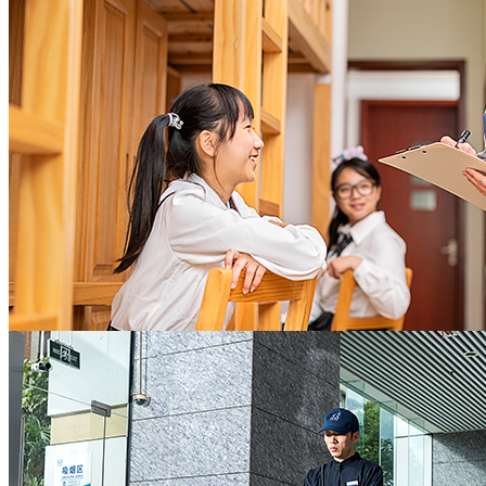
托管
长期良好的租户满意度，稳健的租金回报率，充
分实现地产资产保值增值
地产开发商
值得信赖的全面后勤保障
助力教学开展，守护校园欢笑
灵活敏捷的响应速度，严谨精细的业务技能，敬
协助校方办校理念的实施，教学活动的开展
业高效的服务意识
全力营造校园舒心环境及师生和睦氛围，让老师