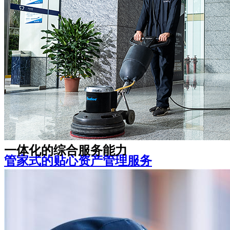
是随时在您身边的可靠伙伴
宽心、家长安心、学生倍感温馨
机关事业单位
教育院校
一体化的综合服务能力
管家式的贴心资产管理服务
资产管理咨询策划、房屋升级改造、空置期间招
租及全套无忧租后服务
让您感受舒适安全的办公环境，体验多样化的企
业增值服务