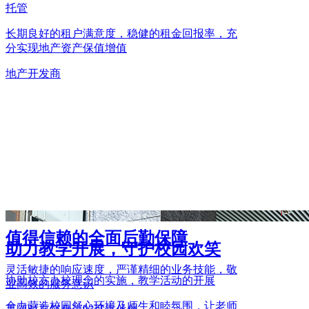
托管
长期良好的租户满意度，稳健的租金回报率，充
分实现地产资产保值增值
地产开发商
值得信赖的全面后勤保障
助力教学开展，守护校园欢笑
灵活敏捷的响应速度，严谨精细的业务技能，敬
协助校方办校理念的实施，教学活动的开展
业高效的服务意识
全力营造校园舒心环境及师生和睦氛围，让老师