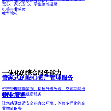
是随时在您身边的可靠伙伴
宽心、家长安心、学生倍感温馨
机关事业单位
教育院校
一体化的综合服务能力
管家式的贴心资产管理服务
资产管理咨询策划、房屋升级改造、空置期间招
租及全套无忧租后服务
让您感受舒适安全的办公环境，体验多样化的企
业增值服务