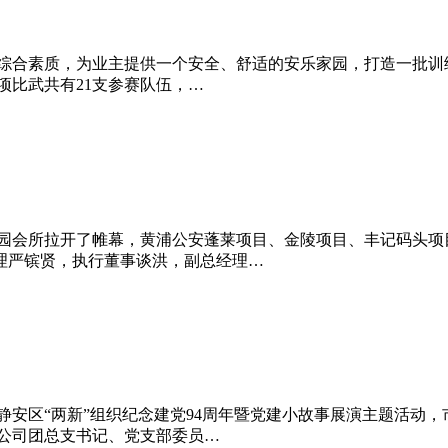
的综合素质，为业主提供一个安全、舒适的安乐家园，打造一批训练
项比武共有21支参赛队伍，…
桥中华园会所拉开了帷幕，黄浦公安蓬莱项目、金陵项目、丰记码头
理严镔贤，执行董事谈洪，副总经理…
办了静安区“两新”组织纪念建党94周年暨党建小故事展演主题活
公司团总支书记、党支部委员…