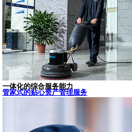
是随时在您身边的可靠伙伴
宽心、家长安心、学生倍感温馨
机关事业单位
教育院校
一体化的综合服务能力
管家式的贴心资产管理服务
资产管理咨询策划、房屋升级改造、空置期间招
租及全套无忧租后服务
让您感受舒适安全的办公环境，体验多样化的企
业增值服务