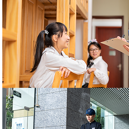
托管
长期良好的租户满意度，稳健的租金回报率，充
分实现地产资产保值增值
地产开发商
值得信赖的全面后勤保障
助力教学开展，守护校园欢笑
灵活敏捷的响应速度，严谨精细的业务技能，敬
协助校方办校理念的实施，教学活动的开展
业高效的服务意识
全力营造校园舒心环境及师生和睦氛围，让老师