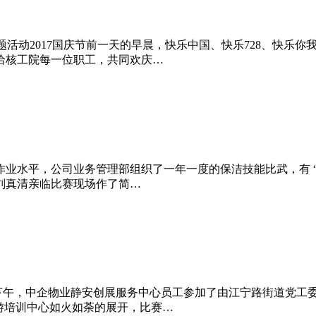
题活动2017国庆节前一天的早晨，快乐中国、快乐728、快乐
给核工院每一位职工，共同欢庆…
水平，公司业务管理部组织了一年一度的保洁技能比武，有 “擦地
刘真清亲临比赛现场作了简…
日下午，中企物业静安创展服务中心员工参加了由江宁路街道党工
游培训中心如火如荼的展开，比赛…